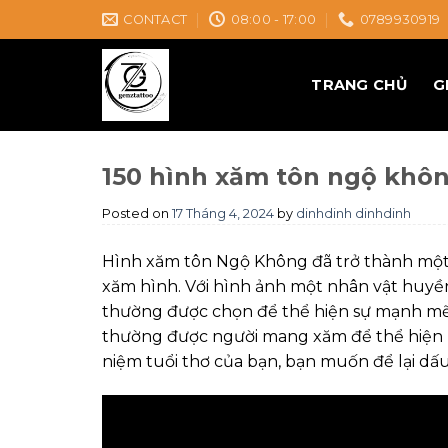
Skip
CONTACT
08:00 - 17:00
0789930919
to
content
TRANG CHỦ
G
150 hình xăm tôn ngộ khô
Posted on
17 Tháng 4, 2024
by
dinhdinh dinhdinh
Hình xăm tôn Ngộ Không đã trở thành một
xăm hình. Với hình ảnh một nhân vật huy
thường được chọn để thể hiện sự mạnh mẽ v
thường được người mang xăm để thể hiện p
niệm tuổi thơ của bạn, bạn muốn để lại dấu