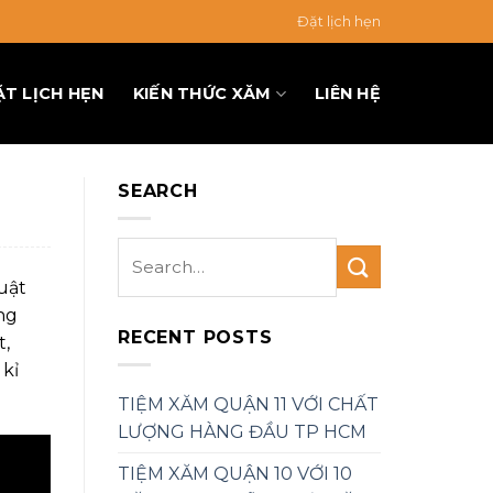
Đặt lịch hẹn
ẶT LỊCH HẸN
KIẾN THỨC XĂM
LIÊN HỆ
SEARCH
uật
ng
RECENT POSTS
t,
kỉ
TIỆM XĂM QUẬN 11 VỚI CHẤT
LƯỢNG HÀNG ĐẦU TP HCM
TIỆM XĂM QUẬN 10 VỚI 10