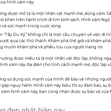
 của hình xăm này:
ng được mô tả là một nhân vật mạnh mẽ, dũng cảm. S
hó khăn trên hành trình đi tìm kinh sách. Hình xăm Ngộ
âm và sức mạnh trong cuộc sống.
 “Tây Du Ký” không chỉ là một câu chuyện về việc đi tì
 vượt qua các thử thách. Khám phá thế giới và khám phá
ng muốn khám phá và phiêu lưu của người mang nó.
hường được miêu tả là một nhân vật độc lập, không ngại
. Hình xăm này đại diện cho tính cách mạnh mẽ, độc lập v
ường sử dụng sức mạnh của mình để bảo vệ những ngườ
i gặp nguy hiểm. Hình xăm này biểu thị sự đảm bảo, sự 
Khi xăm hình xăm này, bạn cũng nhận được sự bảo vệ của
g đẹp nhất hiện nay