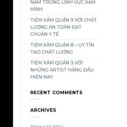
NĂM TRONG LĨNH VỰC XĂM
HÌNH
TIỆM XĂM QUẬN 9 VỚI CHẤT
LƯỢNG AN TOÀN ĐẠT
CHUẨN Y TẾ
TIỆM XĂM QUẬN 8 – UY TÍN
TẠO CHẤT LƯỢNG
TIỆM XĂM QUẬN 3 VỚI
NHỮNG ARTIST HÀNG ĐẦU
HIỆN NAY
RECENT COMMENTS
ARCHIVES