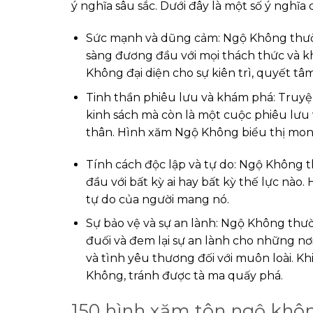
ý nghĩa sâu sắc. Dưới đây là một số ý nghĩa
Sức mạnh và dũng cảm: Ngộ Không thườ
sàng đương đầu với mọi thách thức và k
Không đại diện cho sự kiên trì, quyết t
Tinh thần phiêu lưu và khám phá: Truyện
kinh sách mà còn là một cuộc phiêu lưu
thân. Hình xăm Ngộ Không biểu thị mo
Tính cách độc lập và tự do: Ngộ Không t
đầu với bất kỳ ai hay bất kỳ thế lực nào
tự do của người mang nó.
Sự bảo vệ và sự an lành: Ngộ Không th
đuối và đem lại sự an lành cho những nơ
và tình yêu thương đối với muôn loài. 
Không, tránh được tà ma quấy phá.
150 hình xăm tôn ngộ khôn