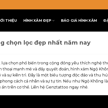
IỚI THIỆU
HÌNH XĂM ĐẸP
BÁO GIÁ HÌNH XĂM
Đ
ng chọn lọc đẹp nhất năm nay
 lựa chọn phổ biến trong cộng đồng yêu thích nghệ th
ền thoại mạnh mẽ và đầy quyết đoán, hình xăm Ngộ Khô
à sự kiên trì. Đây là một biểu tượng độc đáo và thu hú
hong cách cá nhân và sự tự tin. Nếu như Ngộ Không là 
 ấn trên cơ thể. Liên hệ Genztattoo ngay nhé.