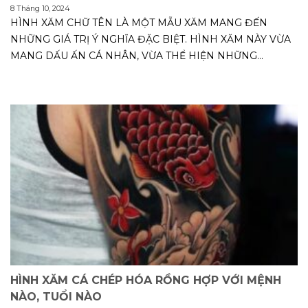
8 Tháng 10, 2024
HÌNH XĂM CHỮ TÊN LÀ MỘT MẪU XĂM MANG ĐẾN
NHỮNG GIÁ TRỊ Ý NGHĨA ĐẶC BIỆT. HÌNH XĂM NÀY VỪA
MANG DẤU ẤN CÁ NHÂN, VỪA THỂ HIỆN NHỮNG...
HÌNH XĂM CÁ CHÉP HÓA RỒNG HỢP VỚI MỆNH
NÀO, TUỔI NÀO