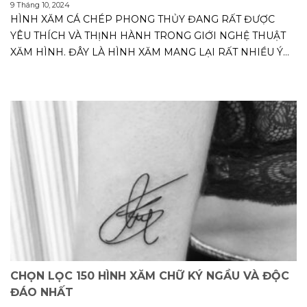
9 Tháng 10, 2024
HÌNH XĂM CÁ CHÉP PHONG THỦY ĐANG RẤT ĐƯỢC
YÊU THÍCH VÀ THỊNH HÀNH TRONG GIỚI NGHỆ THUẬT
XĂM HÌNH. ĐÂY LÀ HÌNH XĂM MANG LẠI RẤT NHIỀU Ý
NGHĨA...
CHỌN LỌC 150 HÌNH XĂM CHỮ KÝ NGẦU VÀ ĐỘC
ĐÁO NHẤT