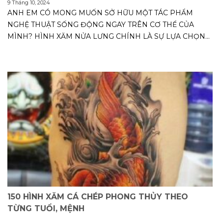
9 Tháng 10, 2024
ANH EM CÓ MONG MUỐN SỞ HỮU MỘT TÁC PHẨM
NGHỆ THUẬT SỐNG ĐỘNG NGAY TRÊN CƠ THỂ CỦA
MÌNH? HÌNH XĂM NỬA LƯNG CHÍNH LÀ SỰ LỰA CHỌN
HOÀN...
150 HÌNH XĂM CÁ CHÉP PHONG THỦY THEO
TỪNG TUỔI, MỆNH