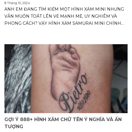
8 Tháng 10, 2024
ANH EM ĐANG TÌM KIẾM MỘT HÌNH XĂM MINI NHƯNG
VẪN MUỐN TOÁT LÊN VẺ MẠNH MẼ, UY NGHIÊM VÀ
PHONG CÁCH? VẬY HÌNH XĂM SAMURAI MINI CHÍNH
LÀ LỰA...
GỢI Ý 888+ HÌNH XĂM CHỮ TÊN Ý NGHĨA VÀ ẤN
TƯỢNG