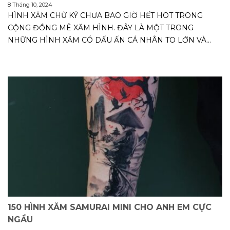
8 Tháng 10, 2024
HÌNH XĂM CHỮ KÝ CHƯA BAO GIỜ HẾT HOT TRONG
CỘNG ĐỒNG MÊ XĂM HÌNH. ĐÂY LÀ MỘT TRONG
NHỮNG HÌNH XĂM CÓ DẤU ẤN CÁ NHÂN TO LỚN VÀ...
150 HÌNH XĂM SAMURAI MINI CHO ANH EM CỰC
NGẦU