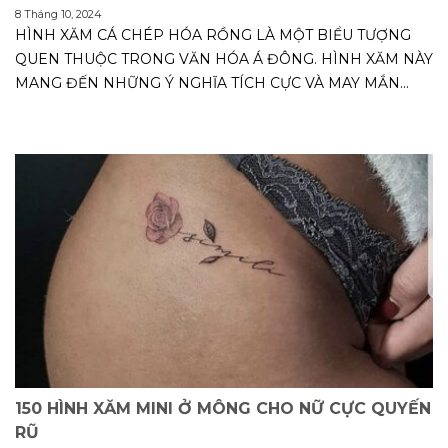
8 Tháng 10, 2024
HÌNH XĂM CÁ CHÉP HÓA RỒNG LÀ MỘT BIỂU TƯỢNG
QUEN THUỘC TRONG VĂN HÓA Á ĐÔNG. HÌNH XĂM NÀY
MANG ĐẾN NHỮNG Ý NGHĨA TÍCH CỰC VÀ MAY MẮN...
150 HÌNH XĂM MINI Ở MÔNG CHO NỮ CỰC QUYẾN
RŨ