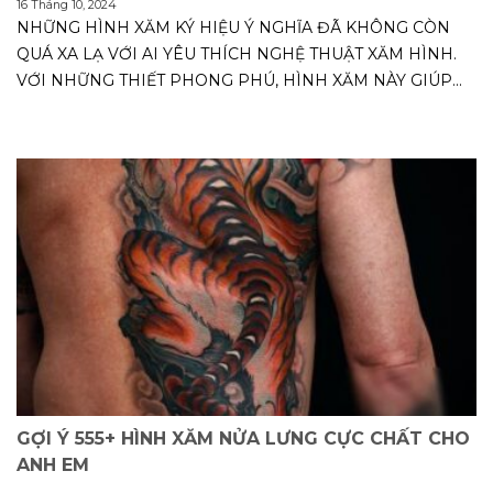
16 Tháng 10, 2024
NHỮNG HÌNH XĂM KÝ HIỆU Ý NGHĨA ĐÃ KHÔNG CÒN
QUÁ XA LẠ VỚI AI YÊU THÍCH NGHỆ THUẬT XĂM HÌNH.
VỚI NHỮNG THIẾT PHONG PHÚ, HÌNH XĂM NÀY GIÚP...
GỢI Ý 555+ HÌNH XĂM NỬA LƯNG CỰC CHẤT CHO
ANH EM