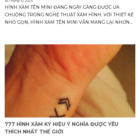
16 Tháng 10, 2024
HÌNH XĂM TÊN MINI ĐANG NGÀY CÀNG ĐƯỢC ƯA
CHUỘNG TRONG NGHỆ THUẬT XĂM HÌNH. VỚI THIẾT KẾ
NHỎ GỌN, HÌNH XĂM TÊN MINI VẪN MANG LẠI NHỮNG
Ý NGHĨA...
777 HÌNH XĂM KÝ HIỆU Ý NGHĨA ĐƯỢC YÊU
THÍCH NHẤT THẾ GIỚI