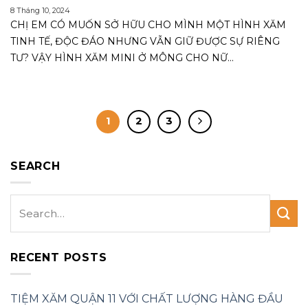
8 Tháng 10, 2024
CHỊ EM CÓ MUỐN SỞ HỮU CHO MÌNH MỘT HÌNH XĂM
TINH TẾ, ĐỘC ĐÁO NHƯNG VẪN GIỮ ĐƯỢC SỰ RIÊNG
TƯ? VẬY HÌNH XĂM MINI Ở MÔNG CHO NỮ...
1
2
3
SEARCH
RECENT POSTS
TIỆM XĂM QUẬN 11 VỚI CHẤT LƯỢNG HÀNG ĐẦU