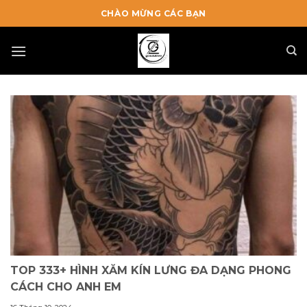
Skip
CHÀO MỪNG CÁC BẠN
to
content
TOP 333+ HÌNH XĂM KÍN LƯNG ĐA DẠNG PHONG
CÁCH CHO ANH EM