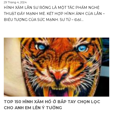
29 Tháng 4, 2024
HÌNH XĂM LÂN SƯ RỒNG LÀ MỘT TÁC PHẨM NGHỆ
THUẬT ĐẦY MẠNH MẼ. KẾT HỢP HÌNH ẢNH CỦA LÂN –
BIỂU TƯỢNG CỦA SỨC MẠNH. SƯ TỬ – ĐẠI...
TOP 150 HÌNH XĂM HỔ Ở BẮP TAY CHỌN LỌC
CHO ANH EM LÊN Ý TƯỞNG