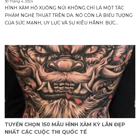
30 Tháng 4, 2024
HÌNH XĂM HỔ XUỐNG NÚI KHÔNG CHỈ LÀ MỘT TÁC
PHẨM NGHỆ THUẬT TRÊN DA. NÓ CÒN LÀ BIỂU TƯỢNG
CỦA SỨC MẠNH, UY LỰC VÀ SỰ KIÊU HÃNH. BỨC...
TUYỂN CHỌN 150 MẪU HÌNH XĂM KỲ LÂN ĐẸP
NHẤT CÁC CUỘC THI QUỐC TẾ