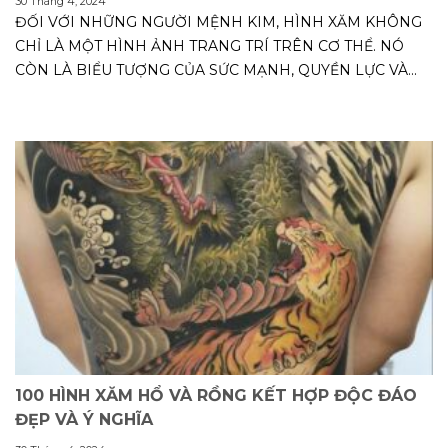
30 Tháng 4, 2024
ĐỐI VỚI NHỮNG NGƯỜI MỆNH KIM, HÌNH XĂM KHÔNG
CHỈ LÀ MỘT HÌNH ẢNH TRANG TRÍ TRÊN CƠ THỂ. NÓ
CÒN LÀ BIỂU TƯỢNG CỦA SỨC MẠNH, QUYỀN LỰC VÀ...
100 HÌNH XĂM HỔ VÀ RỒNG KẾT HỢP ĐỘC ĐÁO
ĐẸP VÀ Ý NGHĨA