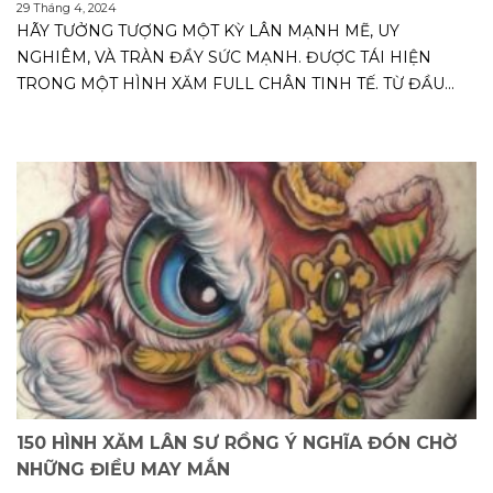
29 Tháng 4, 2024
HÃY TƯỞNG TƯỢNG MỘT KỲ LÂN MẠNH MẼ, UY
NGHIÊM, VÀ TRÀN ĐẦY SỨC MẠNH. ĐƯỢC TÁI HIỆN
TRONG MỘT HÌNH XĂM FULL CHÂN TINH TẾ. TỪ ĐẦU
ĐẾN CHÂN,...
150 HÌNH XĂM LÂN SƯ RỒNG Ý NGHĨA ĐÓN CHỜ
NHỮNG ĐIỀU MAY MẮN