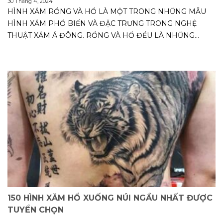
30 Tháng 4, 2024
HÌNH XĂM RỒNG VÀ HỔ LÀ MỘT TRONG NHỮNG MẪU
HÌNH XĂM PHỔ BIẾN VÀ ĐẶC TRƯNG TRONG NGHỆ
THUẬT XĂM Á ĐÔNG. RỒNG VÀ HỔ ĐỀU LÀ NHỮNG
BIỂU...
150 HÌNH XĂM HỔ XUỐNG NÚI NGẦU NHẤT ĐƯỢC
TUYỂN CHỌN