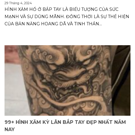
29 Tháng 4, 2024
HÌNH XĂM HỔ Ở BẮP TAY LÀ BIỂU TƯỢNG CỦA SỨC
MẠNH VÀ SỰ DŨNG MÃNH. ĐỒNG THỜI LÀ SỰ THỂ HIỆN
CỦA BẢN NĂNG HOANG DÃ VÀ TINH THẦN...
99+ HÌNH XĂM KỲ LÂN BẮP TAY ĐẸP NHẤT NĂM
NAY