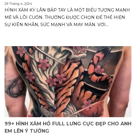
29 Tháng 4, 2024
HÌNH XĂM KỲ LÂN BẮP TAY LÀ MỘT BIỂU TƯỢNG MẠNH
MẼ VÀ LÔI CUỐN. THƯỜNG ĐƯỢC CHỌN ĐỂ THỂ HIỆN
SỰ KIÊN NHẪN, SỨC MẠNH VÀ MAY MẮN. VỚI...
99+ HÌNH XĂM HỔ FULL LƯNG CỰC ĐẸP CHO ANH
EM LÊN Ý TƯỞNG