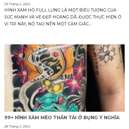
29 Tháng 4, 2024
HÌNH XĂM HỔ FULL LƯNG LÀ MỘT BIỂU TƯỢNG CỦA
SỨC MẠNH VÀ VẺ ĐẸP HOANG DÃ. ĐƯỢC THỰC HIỆN Ở
VỊ TRÍ NÀY, NÓ TẠO NÊN MỘT CẢM GIÁC...
99+ HÌNH XĂM MÈO THẦN TÀI Ở BỤNG Ý NGHĨA
28 Tháng 4, 2024