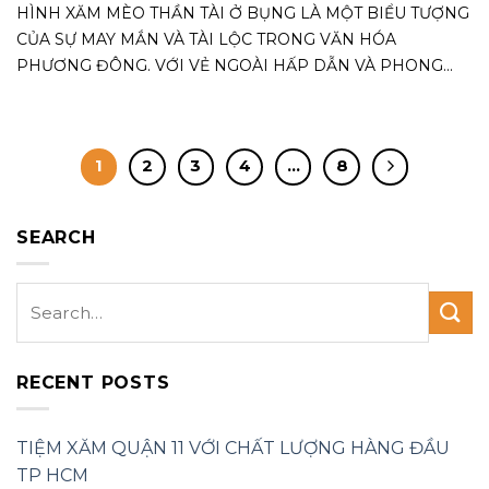
HÌNH XĂM MÈO THẦN TÀI Ở BỤNG LÀ MỘT BIỂU TƯỢNG
CỦA SỰ MAY MẮN VÀ TÀI LỘC TRONG VĂN HÓA
PHƯƠNG ĐÔNG. VỚI VẺ NGOÀI HẤP DẪN VÀ PHONG...
1
2
3
4
…
8
SEARCH
RECENT POSTS
TIỆM XĂM QUẬN 11 VỚI CHẤT LƯỢNG HÀNG ĐẦU
TP HCM