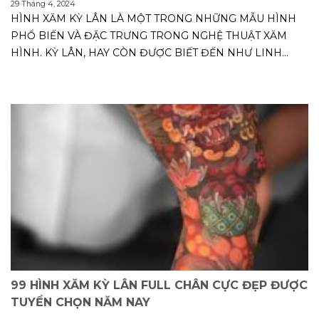
29 Tháng 4, 2024
HÌNH XĂM KỲ LÂN LÀ MỘT TRONG NHỮNG MẪU HÌNH
PHỔ BIẾN VÀ ĐẶC TRƯNG TRONG NGHỆ THUẬT XĂM
HÌNH. KỲ LÂN, HAY CÒN ĐƯỢC BIẾT ĐẾN NHƯ LINH
HỒN...
99 HÌNH XĂM KỲ LÂN FULL CHÂN CỰC ĐẸP ĐƯỢC
TUYỂN CHỌN NĂM NAY