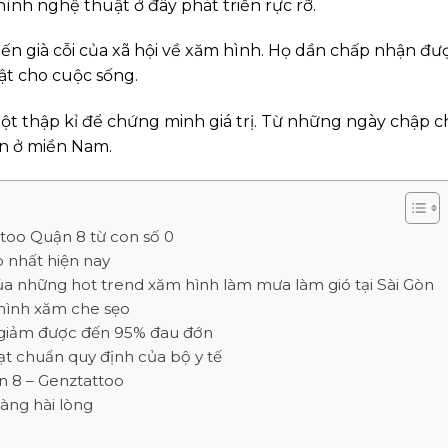
nh nghệ thuật ở đây phát triển rực rỡ.
ến già cỗi của xã hội về xăm hình. Họ dần chấp nhận đư
ật cho cuộc sống.
ột thập kỉ để chứng minh giá trị. Từ những ngày chập 
ớn ở miền Nam.
too Quận 8 từ con số 0
 nhất hiện nay
a những hot trend xăm hình làm mưa làm gió tại Sài Gòn
 hình xăm che sẹo
y, giảm được đến 95% đau đớn
ạt chuẩn quy định của bộ y tế
n 8 – Genztattoo
àng hài lòng