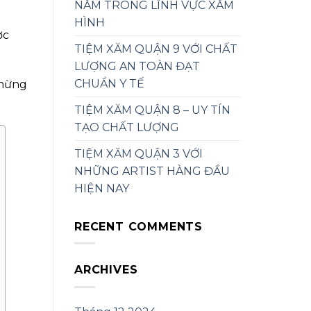
NĂM TRONG LĨNH VỰC XĂM
HÌNH
ợc
TIỆM XĂM QUẬN 9 VỚI CHẤT
LƯỢNG AN TOÀN ĐẠT
CHUẨN Y TẾ
chừng
TIỆM XĂM QUẬN 8 – UY TÍN
TẠO CHẤT LƯỢNG
TIỆM XĂM QUẬN 3 VỚI
NHỮNG ARTIST HÀNG ĐẦU
HIỆN NAY
RECENT COMMENTS
ARCHIVES