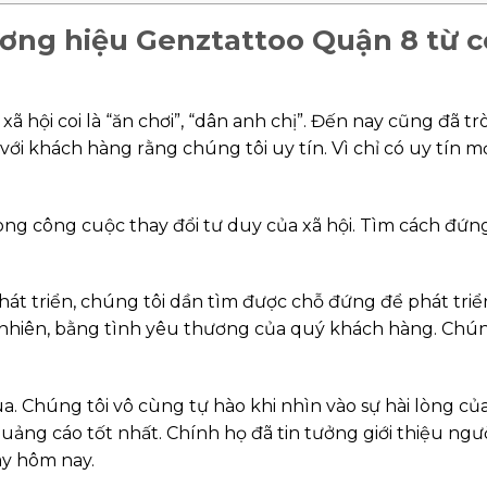
ương hiệu Genztattoo Quận 8 từ 
ã hội coi là “ăn chơi”, “dân anh chị”. Đến nay cũng đã tr
i khách hàng rằng chúng tôi uy tín. Vì chỉ có uy tín mớ
ng công cuộc thay đổi tư duy của xã hội. Tìm cách đứn
át triển, chúng tôi dần tìm được chỗ đứng để phát triể
y nhiên, bằng tình yêu thương của quý khách hàng. Chún
ua. Chúng tôi vô cùng tự hào khi nhìn vào sự hài lòng củ
ảng cáo tốt nhất. Chính họ đã tin tưởng giới thiệu ngư
ày hôm nay.