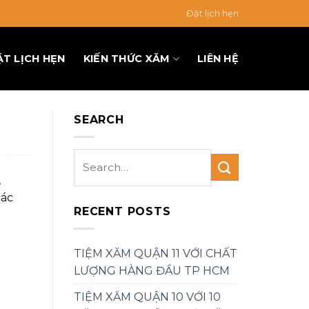
Đặt lịch hẹn
ẶT LỊCH HẸN
KIẾN THỨC XĂM
LIÊN HỆ
SEARCH
,
các
RECENT POSTS
TIỆM XĂM QUẬN 11 VỚI CHẤT
LƯỢNG HÀNG ĐẦU TP HCM
TIỆM XĂM QUẬN 10 VỚI 10