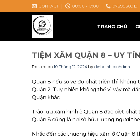
Skip
CONTACT
08:00 - 17:00
0789930919
to
content
TRANG CHỦ
G
TIỆM XĂM QUẬN 8 – UY T
Posted on
10 Tháng 12, 2024
by
dinhdinh dinhdinh
Quận 8 nếu so về độ phát triển thì không t
Quận 2. Tuy nhiên không thể vì vậy mà đá
Quận khác.
Trào lưu xăm hình ở Quận 8 đặc biệt phát 
Quận 8 cũng là nơi sở hữu lượng người th
Nhắc đến các thương hiệu xăm ở Quận 8 t