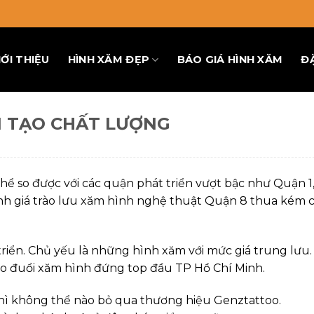
IỚI THIỆU
HÌNH XĂM ĐẸP
BÁO GIÁ HÌNH XĂM
Đ
ÍN TẠO CHẤT LƯỢNG
hể so được với các quận phát triển vượt bậc như Quận 1
nh giá trào lưu xăm hình nghệ thuật Quận 8 thua kém 
triển. Chủ yếu là những hình xăm với mức giá trung lưu.
eo đuổi xăm hình đứng top đầu TP Hồ Chí Minh.
hì không thể nào bỏ qua thương hiệu Genztattoo.