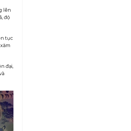
g lên
ã, độ
ên tục
d xăm
n đại,
và