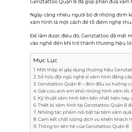
Genztattoo Quận 8 đã góp phần đưa xăm hì
Ngày càng nhiều người bỏ đi những định ki
xăm hình là một cách để tô điểm nghệ thu
Để làm được điều đó, Genztattoo đã mất m
vào nghề đến khi trở thành thương hiệu l
Mục Lục
Một thập kỉ gầy dựng thương hiệu Genztat
Sở hữu đội ngũ nghệ sĩ xăm hình đẳng cấp
Genztattoo Quận 8 – đón đầu xu hướng củ
Giải cứu anh em khỏi những hình xăm lỗi,
Kỹ thuật xăm hình tiên tiến nhất hiện na
Thiết bị xăm hình tại Genztattoo Quận 8 đ
Những tác phẩm nổi bật tại tiệm xăm quậ
Cam kết chất lượng dịch vụ khiến khách h
Thông tin liên hệ của Genztattoo Quận 8