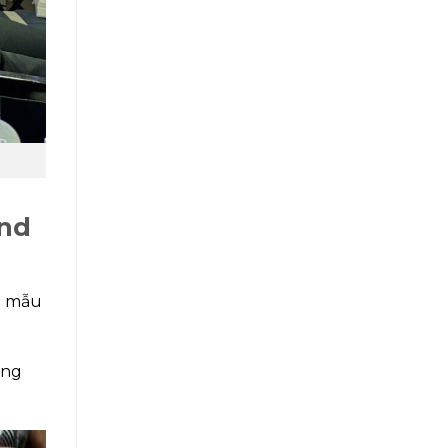
end
ng mẫu
ững