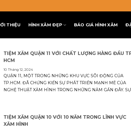
IỚI THIỆU
HÌNH XĂM ĐẸP
BÁO GIÁ HÌNH XĂM
Đ
TIỆM XĂM QUẬN 11 VỚI CHẤT LƯỢNG HÀNG ĐẦU T
HCM
10 Tháng 12, 2024
QUẬN 11, MỘT TRONG NHỮNG KHU VỰC SÔI ĐỘNG CỦA
TP.HCM. ĐÃ CHỨNG KIẾN SỰ PHÁT TRIỂN MẠNH MẼ CỦA
NGHỆ THUẬT XĂM HÌNH TRONG NHỮNG NĂM GẦN ĐÂY. SỰ..
TIỆM XĂM QUẬN 10 VỚI 10 NĂM TRONG LĨNH VỰC
XĂM HÌNH