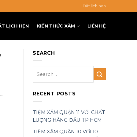
Đặt lịch hẹn
ẶT LỊCH HẸN
KIẾN THỨC XĂM
LIÊN HỆ
SEARCH
P
RECENT POSTS
.
TIỆM XĂM QUẬN 11 VỚI CHẤT
LƯỢNG HÀNG ĐẦU TP HCM
TIỆM XĂM QUẬN 10 VỚI 10