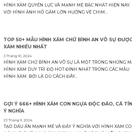
HÌNH XĂM QUYỀN LỰC VÀ MẠNH MẼ BẬC NHẤT HIỆN NAY.
VỚI HÌNH ẢNH HỔ GẦM LỚN HƯỚNG VỀ CHIM...
TOP 50+ MẪU HÌNH XĂM CHỮ BÌNH AN VÔ SỰ ĐƯỢ
XĂM NHIỀU NHẤT
3 Tháng 10, 2024
HÌNH XĂM CHỮ BÌNH AN VÔ SỰ LÀ MỘT TRONG NHỮNG 
HÌNH XĂM DUY TRÌ ĐỘ HOT ĐỈNH NHẤT TRONG CÁC MẪU
HÌNH XĂM. BỞI LÀ DÙ CÁCH ĐÂY...
GỢI Ý 666+ HÌNH XĂM CON NGỰA ĐỘC ĐÁO, CÁ TÍN
Ý NGHĨA
23 Tháng 9, 2024
TẠO DẤU ẤN MẠNH MẼ VÀ ĐẦY Ý NGHĨA VỚI HÌNH XĂM C