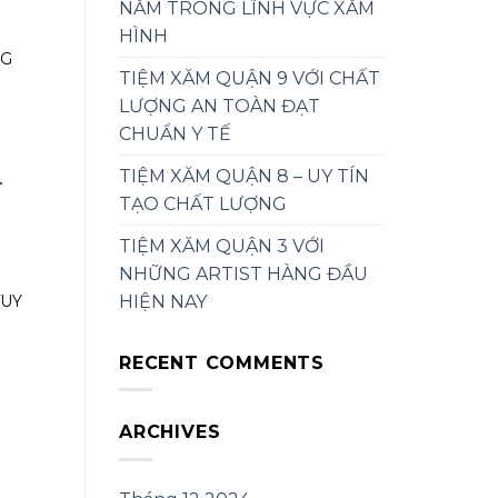
NĂM TRONG LĨNH VỰC XĂM
HÌNH
NG
TIỆM XĂM QUẬN 9 VỚI CHẤT
LƯỢNG AN TOÀN ĐẠT
CHUẨN Y TẾ
TIỆM XĂM QUẬN 8 – UY TÍN
T
TẠO CHẤT LƯỢNG
TIỆM XĂM QUẬN 3 VỚI
NHỮNG ARTIST HÀNG ĐẦU
HIỆN NAY
TUY
RECENT COMMENTS
ARCHIVES