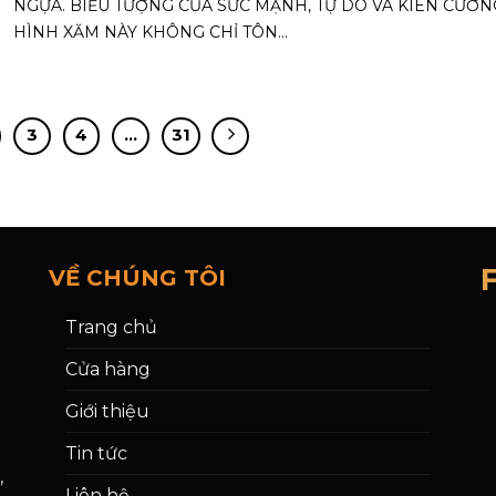
NGỰA. BIỂU TƯỢNG CỦA SỨC MẠNH, TỰ DO VÀ KIÊN CƯỜN
HÌNH XĂM NÀY KHÔNG CHỈ TÔN...
3
4
…
31
VỀ CHÚNG TÔI
Trang chủ
Cửa hàng
Giới thiệu
Tin tức
,
Liên hệ