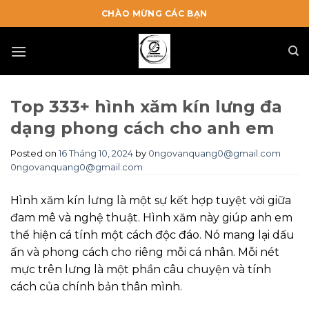
Skip
CHÀO MỪNG CÁC BẠN
to
content
Top 333+ hình xăm kín lưng đa
dạng phong cách cho anh em
Posted on
16 Tháng 10, 2024
by
0ngovanquang0@gmail.com
0ngovanquang0@gmail.com
Hình xăm kín lưng là một sự kết hợp tuyệt vời giữa
đam mê và nghệ thuật. Hình xăm này giúp anh em
thể hiện cá tính một cách độc đáo. Nó mang lại dấu
ấn và phong cách cho riêng mỗi cá nhân. Mỗi nét
mực trên lưng là một phần câu chuyện và tính
cách của chính bản thân mình.