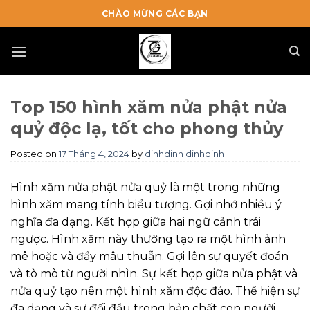
Skip
CHÀO MỪNG CÁC BẠN
to
content
Top 150 hình xăm nửa phật nửa
quỷ độc lạ, tốt cho phong thủy
Posted on
17 Tháng 4, 2024
by
dinhdinh dinhdinh
Hình xăm nửa phật nửa quỷ là một trong những
hình xăm mang tính biểu tượng. Gợi nhớ nhiều ý
nghĩa đa dạng. Kết hợp giữa hai ngữ cảnh trái
ngược. Hình xăm này thường tạo ra một hình ảnh
mê hoặc và đầy mâu thuẫn. Gợi lên sự quyết đoán
và tò mò từ người nhìn. Sự kết hợp giữa nửa phật và
nửa quỷ tạo nên một hình xăm độc đáo. Thể hiện sự
đa dạng và sự đối đầu trong bản chất con người.