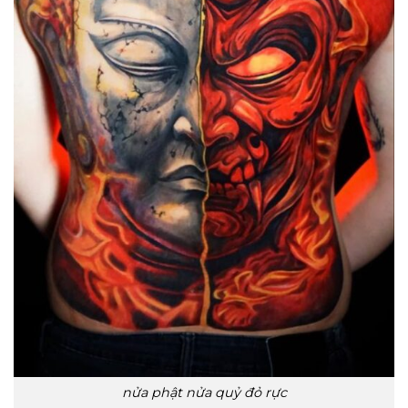
nửa phật nửa quỷ đỏ rực