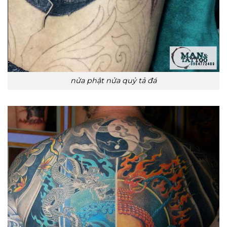
nửa phật nửa quỷ tả đá