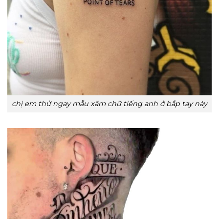
chị em thử ngay mẫu xăm chữ tiếng anh ở bắp tay này