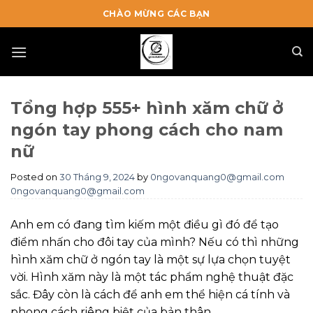
Skip
CHÀO MỪNG CÁC BẠN
to
content
Tổng hợp 555+ hình xăm chữ ở
ngón tay phong cách cho nam
nữ
Posted on
30 Tháng 9, 2024
by
0ngovanquang0@gmail.com
0ngovanquang0@gmail.com
Anh em có đang tìm kiếm một điều gì đó để tạo
điểm nhấn cho đôi tay của mình? Nếu có thì những
hình xăm chữ ở ngón tay là một sự lựa chọn tuyệt
vời. Hình xăm này là một tác phẩm nghệ thuật đặc
sắc. Đây còn là cách để anh em thể hiện cá tính và
phong cách riêng biệt của bản thân.