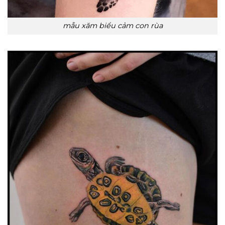
mẫu xăm biểu cảm con rùa