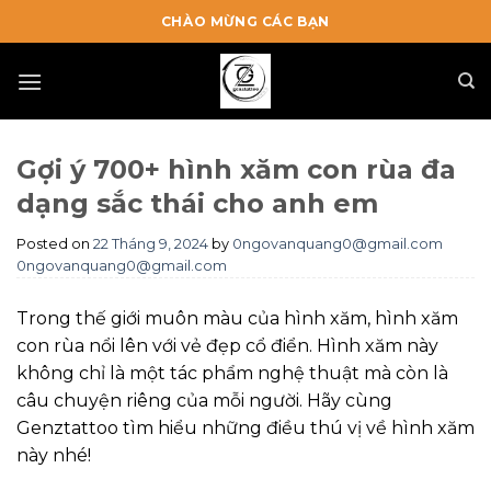
Skip
CHÀO MỪNG CÁC BẠN
to
content
Gợi ý 700+ hình xăm con rùa đa
dạng sắc thái cho anh em
Posted on
22 Tháng 9, 2024
by
0ngovanquang0@gmail.com
0ngovanquang0@gmail.com
Trong thế giới muôn màu của hình xăm, hình xăm
con rùa nổi lên với vẻ đẹp cổ điển. Hình xăm này
không chỉ là một tác phẩm nghệ thuật mà còn là
câu chuyện riêng của mỗi người. Hãy cùng
Genztattoo tìm hiểu những điều thú vị về hình xăm
này nhé!